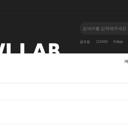
자인
디에스티지
에디린
E38587E3858E
글로컬
123456
Estige
메