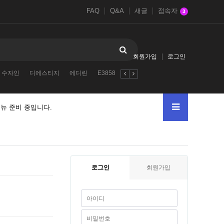
FAQ
Q&A
새글
접속자
3
회원가입
로그인
수자인
디에스티지
에디린
E38587E3858E
글로컬
123456
Esti
뉴 준비 중입니다.
로그인
회원가입